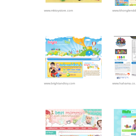
www.mktoystore.com
www.khonglendd
www.brightandtoy.com
www.hahama.co.