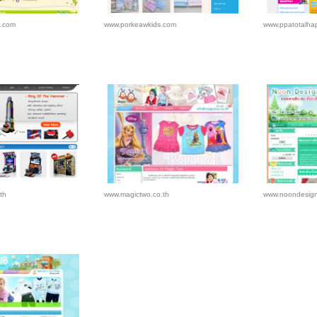
.com
www.porkeawkids.com
www.ppatotalha
th
www.magictwo.co.th
www.noondesig