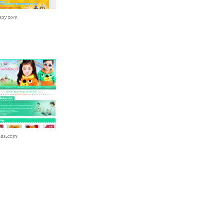
ppy.com
nss.com