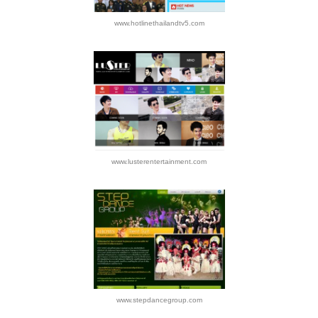
www.hotlinethailandtv5.com
www.lusterentertainment.com
www.stepdancegroup.com