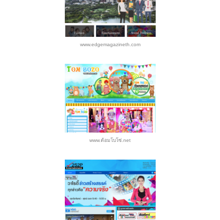
www.edgemagazineth.com
www.ต้อมโบโซ่.net