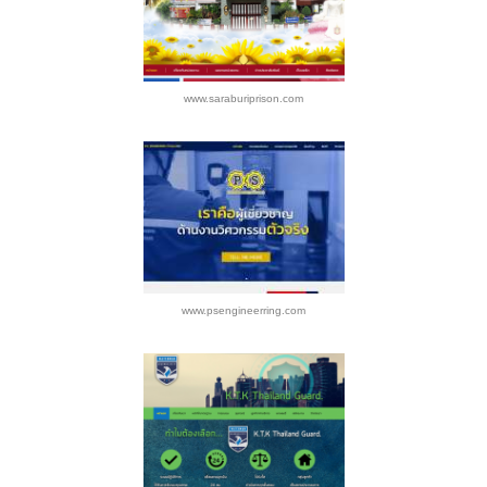
www.saraburiprison.com
www.psengineerring.com