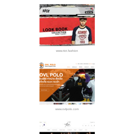
www.riot.fashion
www.ovlpolo.com