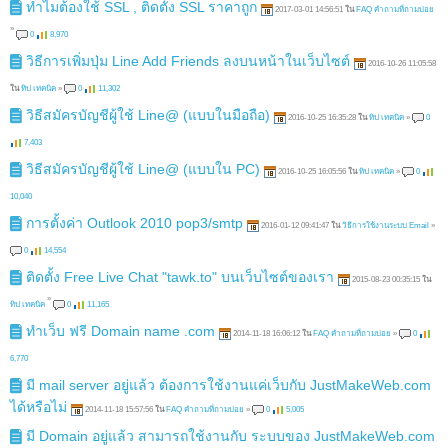
ทำไมต้องใช้ SSL , ติดตั้ง SSL ราคาถูก
2017-03-01 14:56:51
ใน
FAQ คำถามที่ถามบ่อย
»
0
8,970
วิธีการเพิ่มปุ่ม Line Add Friends ลงบนหน้าในเว็บไซต์
2016-10-26 11:05:58
ใน
ทิป เทคนิค
»
0
11,302
วิธีสมัครบัญชีผู้ใช้ Line@ (แบบในมือถือ)
2016-10-25 16:35:28
ใน
ทิป เทคนิค
»
0
7,403
วิธีสมัครบัญชีผู้ใช้ Line@ (แบบใน PC)
2016-10-25 16:05:56
ใน
ทิป เทคนิค
»
0
10,040
การตั้งค่า Outlook 2010 pop3/smtp
2016-01-12 09:41:47
ใน
วิธีการใช้งานระบบ Email
»
0
14,554
ติดตั้ง Free Live Chat "tawk.to" บนเว็บไซต์ของเรา
2015-08-23 00:35:15
ใน
»
ทิป เทคนิค
0
11,165
ทำเว็บ ฟรี Domain name .com
2014-11-18 16:06:12
ใน
FAQ คำถามที่ถามบ่อย
»
0
6,770
มี mail server อยู่แล้ว ต้องการใช้งานแค่เว็บกับ JustMakeWeb.com
ได้หรือไม่
2014-11-18 15:57:56
ใน
FAQ คำถามที่ถามบ่อย
»
0
5,005
มี Domain อยู่แล้ว สามารถใช้งานกับ ระบบของ JustMakeWeb.com