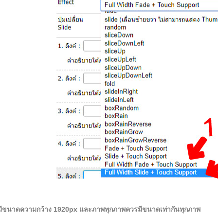
ี่มีขนาดความกว้าง 1920px และภาพทุกภาพควรมีขนาดเท่ากันทุกภาพ