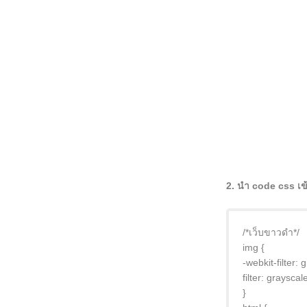
2. นำ code css เข้
/*เว็บขาวดำ*/
img {
-webkit-filter:
filter: graysca
}