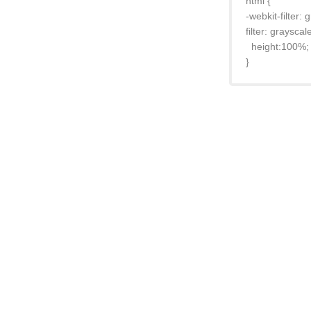
html {
-webkit-filter:
filter: graysca
height:100%;
}