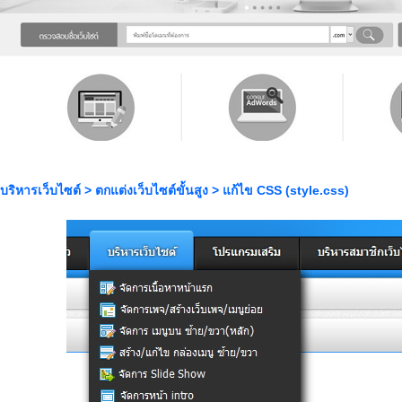
บริหารเว็บไซต์ > ตกแต่งเว็บไซต์ขั้นสูง > แก้ไข CSS (style.css)